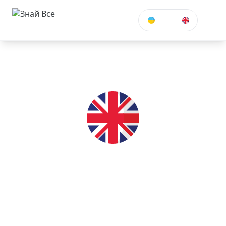
УКР
Англійська для дітей
онлайн
Вивчайте англійську мову з досвідченими