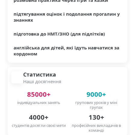
розмовна практика через ігри та казки
підтягування оцінок і подолання прогалин у
знаннях
підготовка до НМТ/ЗНО (для підлітків)
англійська для дітей, які їдуть навчатися за
кордоном
Статистика
Наші досягнення
85000+
9000+
індивідуальних занять
групових уроків у міні
групах
4000+
130+
студентів досягли своєї мети
професійних викладачів в
команді