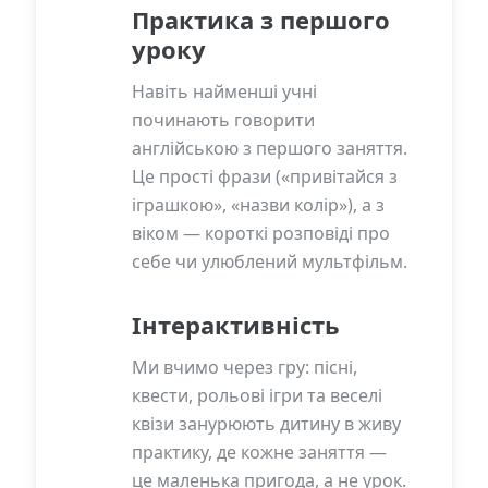
Практика з першого
уроку
Навіть найменші учні
починають говорити
англійською з першого заняття.
Це прості фрази («привітайся з
іграшкою», «назви колір»), а з
віком — короткі розповіді про
себе чи улюблений мультфільм.
Інтерактивність
Ми вчимо через гру: пісні,
квести, рольові ігри та веселі
квізи занурюють дитину в живу
практику, де кожне заняття —
це маленька пригода, а не урок.