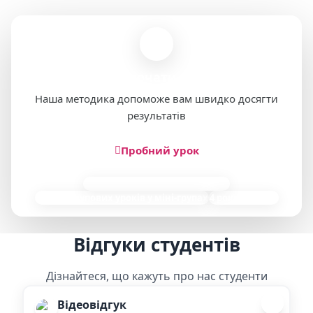
Готові розпочати навчання?
Наша методика допоможе вам швидко досягти
результатів
Пробний урок
85 000 індивідуальних занять
9 000+ групових уроків у міні-групах
4 роки досвіду
Відгуки студентів
Дізнайтеся, що кажуть про нас студенти
Відеовідгук