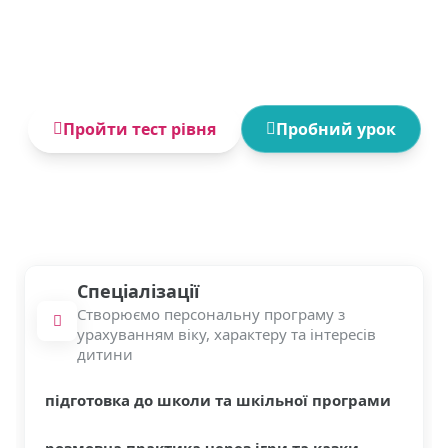
викладачами, які вміють знаходити підхід до
дітей. Індивідуальні та групові заняття онлайн
— від перших слів до впевненого спілкування.
Пройти тест рівня
Пробний урок
Спеціалізації
Створюємо персональну програму з
урахуванням віку, характеру та інтересів
дитини
підготовка до школи та шкільної програми