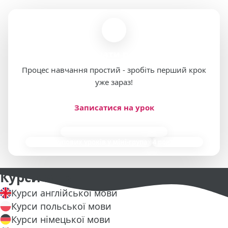
Готові розпочати перший урок?
Процес навчання простий - зробіть перший крок
уже зараз!
Записатися на урок
85 000 індивідуальних занять
9 000+ групових уроків у міні-групах
4 роки досвіду
Курси мов
Курси англійської мови
Курси польської мови
Курси німецької мови